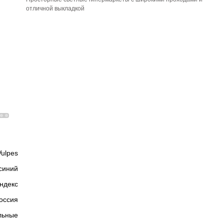
отличной выкладкой
Vulpes
синий
ндекс
оссия
льные