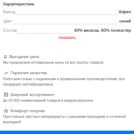
Характеристики
Сарафан для девочки - это возможность объединить все эти
Бренд
Vulpes
требования в одном наряде, его выбирают не только для
специальных случаев, но и для повседневной носки как базовый
Цвет
синий
элемент гардероба. Сарафан не сковывает движения и
Состав
40% вискоза, 60% полиэстер
подчеркивает талию, создавая красивый образ, оснащен
молнией на спинке, которая облегчает процесс переодевания ,
дает возможность чувствовать себя комфортно в течение всего
учебного дня.
Выгодная цена
Мы предлагаем оптимальные цены на все группы товаров
Гарантия качества
Работаем только с надежными и проверенными производителями, вся
продукция сертифицирована
Широкий ассортимент
До 40 000 наименований товаров в каждом магазине
Комфорт покупки
Просторные светлые гипермаркеты с широкими проходами и отличной
выкладкой