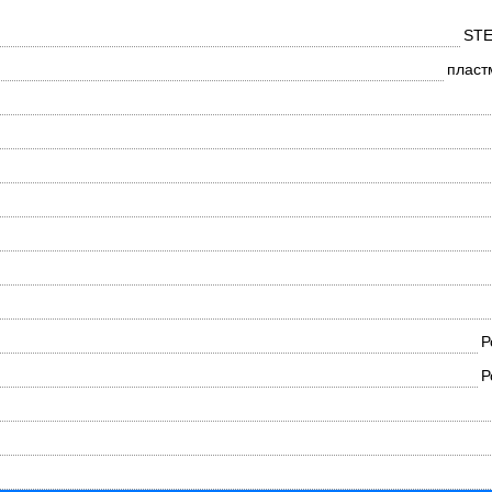
ST
пласт
Р
Р