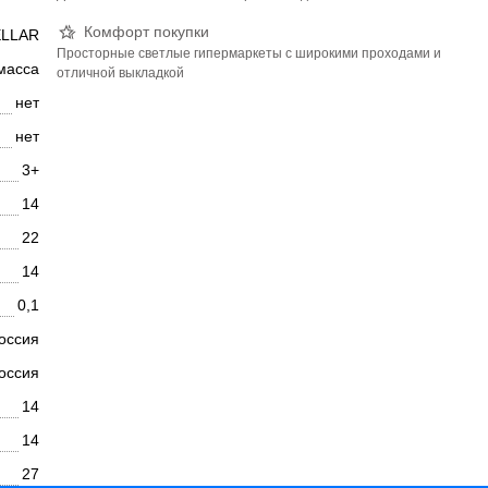
Комфорт покупки
ELLAR
Просторные светлые гипермаркеты с широкими проходами и
масса
отличной выкладкой
нет
нет
3+
14
22
14
0,1
оссия
оссия
14
14
27