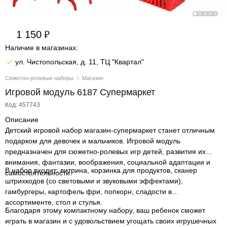
1 150
Наличие в магазинах:
ул. Чистопольская, д. 11, ТЦ "Квартал"
Сюжетно-ролевые наборы
Магазин
Игровой модуль 6187 Супермаркет
Код: 457743
Описание
Детский игровой набор магазин-супермаркет станет отличным
подарком для девочек и мальчиков. Игровой модуль
предназначен для сюжетно-ролевых игр детей, развития их
внимания, фантазии, воображения, социальной адаптации и
В набор входит: витрина, корзинка для продуктов, сканер
самостоятельности.
штрихкодов (со световыми и звуковыми эффектами),
гамбургеры, картофель фри, попкорн, сладости в
ассортименте, стол и стулья.
Благодаря этому компактному набору, ваш ребенок сможет
играть в магазин и с удовольствием угощать своих игрушечных