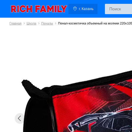
г. Казань
Главная
Школа
Пеналы
Пенал-косметичка объемный на молнии 220х10