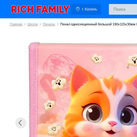
г. Казань
Главная
Школа
Пеналы
Пенал односекционный большой 190х115х30мм