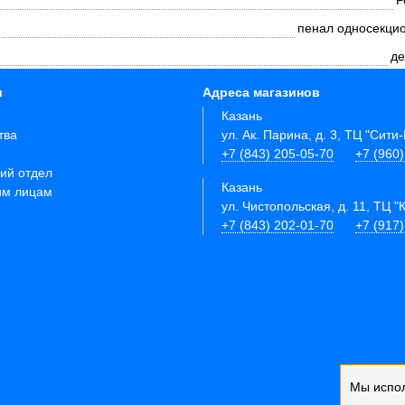
Р
пенал односекци
де
и
Адреса магазинов
Казань
тва
ул. Ак. Парина, д. 3, ТЦ "Сити
+7 (843) 205-05-70
+7 (960
ий отдел
Казань
им лицам
ул. Чистопольская, д. 11, ТЦ "
+7 (843) 202-01-70
+7 (917
Мы испо