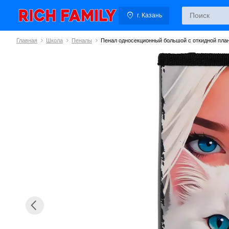
г. Казань
Главная
Школа
Пеналы
Пенал односекционный большой с откидной пл