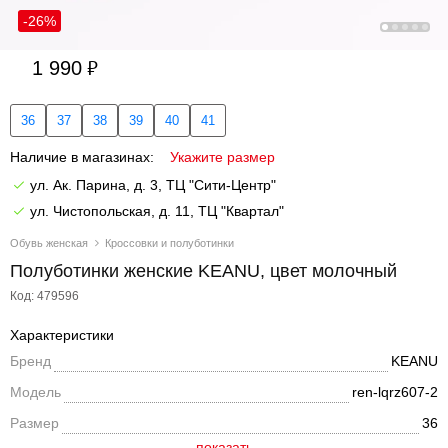
-26%
1 990
36
37
38
39
40
41
Наличие в магазинах:
Укажите размер
ул. Ак. Парина, д. 3, ТЦ "Сити-Центр"
ул. Чистопольская, д. 11, ТЦ "Квартал"
Обувь женская
Кроссовки и полуботинки
Полуботинки женские KEANU, цвет молочный
Код: 479596
Характеристики
Бренд
KEANU
Модель
ren-lqrz607-2
Размер
36